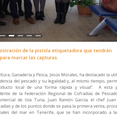
ostración de la pistola etiquetadora que tendrán
para marcar las capturas.
ultura, Ganadería y Pesca, Jesús Morales, ha destacado la uti
edencia del pescado y su legalidad y, al mismo tiempo, per
roducto local de una forma rápida y visual". A esta 
dente de la Federación Regional de Cofradías de Pescad
comercial de Isla Tuna, Juan Ramón García; el chef Juan
radías y de los puntos donde se pasa la primera venta, proc
onales del mar en Tenerife, que se han incorporado a l