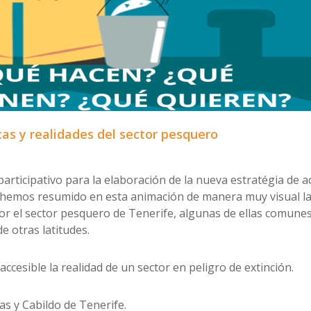
cas y realidades del sector pesquero
articipativo para la elaboración de la nueva estratégia de a
e hemos resumido en esta animación de manera muy visual l
por el sector pesquero de Tenerife, algunas de ellas comunes
 otras latitudes.
ccesible la realidad de un sector en peligro de extinción.
s y Cabildo de Tenerife.